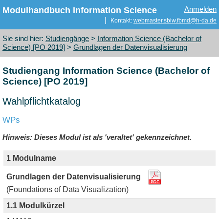
Modulhandbuch Information Science
Anmelden
|
Kontakt:
webmaster
.
sbiw
.
fbmd
@
h-da
.
de
Sie sind hier:
Studiengänge
>
Information Science (Bachelor of
Science) [PO 2019]
>
Grundlagen der Datenvisualisierung
Studiengang Information Science (Bachelor of
Science) [PO 2019]
Wahlpflichtkatalog
WPs
Hinweis: Dieses Modul ist als 'veraltet' gekennzeichnet.
1 Modulname
Grundlagen der Datenvisualisierung
(Foundations of Data Visualization)
1.1 Modulkürzel