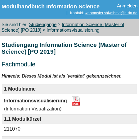
Modulhandbuch Information Science
Anmelden
|
Kontakt:
webmaster
.
sbiw
.
fbmd
@
h-da
.
de
Sie sind hier:
Studiengänge
>
Information Science (Master of
Science) [PO 2019]
>
Informationsvisualisierung
Studiengang Information Science (Master of
Science) [PO 2019]
Fachmodule
Hinweis: Dieses Modul ist als 'veraltet' gekennzeichnet.
1 Modulname
Informationsvisualisierung
(Information Visualization)
1.1 Modulkürzel
211070